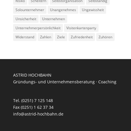
Risiko
Scheitern
Selbstorganisation
Selbständig
Solounternehmer
Unangenehmes
Ungewissheit
Unsicherheit
Unternehmen
Unternehmerpersönlichkeit
Visitenkartenparty
Widerstand
Zahlen
Ziele
Zufriedenheit
Zuhören
ASTRID HOCHBAHN
Gründungs- und Unternehmensberatung · Coaching
Tel. (0251) 7 125 148
Fax (0251) 1 62 37 34
info@astrid-hochbahn.de