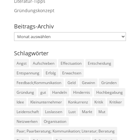
Literatur-Tipps
Gründungskonzept
Beitrags-Archiv
Beitrags-
Archiv
Schlagwörter
Angst
Aufschieben
Effectuation
Entscheidung
Entspannung
Erfolg
Erwachsen
Feedback;Kommunikation
Geld
Gewinn
Gründen
Gründung
gut
Handeln
Hindernis
Hochbegabung
Idee
Kleinunternehmer
Konkurrenz
Kritik
Kritiker
Leidenschaft
Loslassen
Lust
Markt
Mut
Netzwerken
Organisation
Paar; Paarberatung; Kommunikation; Literatur; Beratung