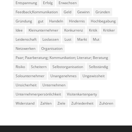
Entspannung
Erfolg
Erwachsen
Feedback;Kommunikation
Geld
Gewinn
Gründen
Gründung
gut
Handeln
Hindernis
Hochbegabung
Idee
Kleinunternehmer
Konkurrenz
Kritik
Kritiker
Leidenschaft
Loslassen
Lust
Markt
Mut
Netzwerken
Organisation
Paar; Paarberatung; Kommunikation; Literatur; Beratung
Risiko
Scheitern
Selbstorganisation
Selbständig
Solounternehmer
Unangenehmes
Ungewissheit
Unsicherheit
Unternehmen
Unternehmerpersönlichkeit
Visitenkartenparty
Widerstand
Zahlen
Ziele
Zufriedenheit
Zuhören