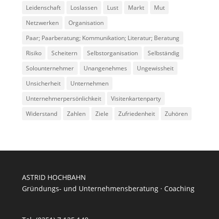
Leidenschaft
Loslassen
Lust
Markt
Mut
Netzwerken
Organisation
Paar; Paarberatung; Kommunikation; Literatur; Beratung
Risiko
Scheitern
Selbstorganisation
Selbständig
Solounternehmer
Unangenehmes
Ungewissheit
Unsicherheit
Unternehmen
Unternehmerpersönlichkeit
Visitenkartenparty
Widerstand
Zahlen
Ziele
Zufriedenheit
Zuhören
ASTRID HOCHBAHN
Gründungs- und Unternehmensberatung · Coaching