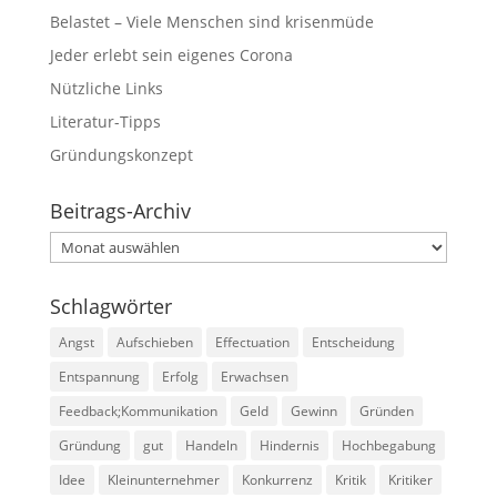
Belastet – Viele Menschen sind krisenmüde
Jeder erlebt sein eigenes Corona
Nützliche Links
Literatur-Tipps
Gründungskonzept
Beitrags-Archiv
Beitrags-
Archiv
Schlagwörter
Angst
Aufschieben
Effectuation
Entscheidung
Entspannung
Erfolg
Erwachsen
Feedback;Kommunikation
Geld
Gewinn
Gründen
Gründung
gut
Handeln
Hindernis
Hochbegabung
Idee
Kleinunternehmer
Konkurrenz
Kritik
Kritiker