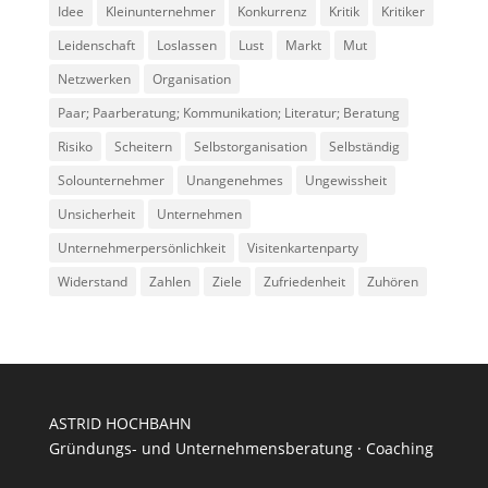
Idee
Kleinunternehmer
Konkurrenz
Kritik
Kritiker
Leidenschaft
Loslassen
Lust
Markt
Mut
Netzwerken
Organisation
Paar; Paarberatung; Kommunikation; Literatur; Beratung
Risiko
Scheitern
Selbstorganisation
Selbständig
Solounternehmer
Unangenehmes
Ungewissheit
Unsicherheit
Unternehmen
Unternehmerpersönlichkeit
Visitenkartenparty
Widerstand
Zahlen
Ziele
Zufriedenheit
Zuhören
ASTRID HOCHBAHN
Gründungs- und Unternehmensberatung · Coaching