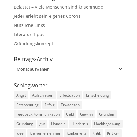
Belastet – Viele Menschen sind krisenmüde
Jeder erlebt sein eigenes Corona
Nützliche Links
Literatur-Tipps
Gründungskonzept
Beitrags-Archiv
Beitrags-
Archiv
Schlagwörter
Angst
Aufschieben
Effectuation
Entscheidung
Entspannung
Erfolg
Erwachsen
Feedback;Kommunikation
Geld
Gewinn
Gründen
Gründung
gut
Handeln
Hindernis
Hochbegabung
Idee
Kleinunternehmer
Konkurrenz
Kritik
Kritiker