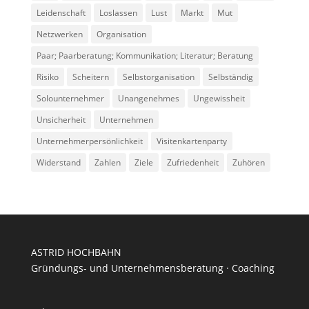
Leidenschaft
Loslassen
Lust
Markt
Mut
Netzwerken
Organisation
Paar; Paarberatung; Kommunikation; Literatur; Beratung
Risiko
Scheitern
Selbstorganisation
Selbständig
Solounternehmer
Unangenehmes
Ungewissheit
Unsicherheit
Unternehmen
Unternehmerpersönlichkeit
Visitenkartenparty
Widerstand
Zahlen
Ziele
Zufriedenheit
Zuhören
ASTRID HOCHBAHN
Gründungs- und Unternehmensberatung · Coaching