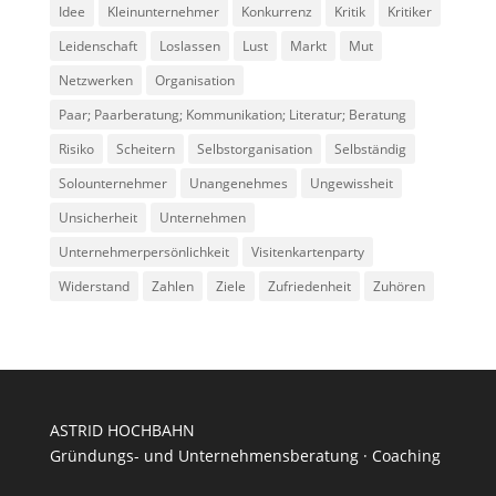
Idee
Kleinunternehmer
Konkurrenz
Kritik
Kritiker
Leidenschaft
Loslassen
Lust
Markt
Mut
Netzwerken
Organisation
Paar; Paarberatung; Kommunikation; Literatur; Beratung
Risiko
Scheitern
Selbstorganisation
Selbständig
Solounternehmer
Unangenehmes
Ungewissheit
Unsicherheit
Unternehmen
Unternehmerpersönlichkeit
Visitenkartenparty
Widerstand
Zahlen
Ziele
Zufriedenheit
Zuhören
ASTRID HOCHBAHN
Gründungs- und Unternehmensberatung · Coaching